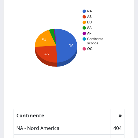
NA
AS
EU
SA
AF
Continente
EU
sconos…
NA
OC
AS
Continente
#
NA - Nord America
404