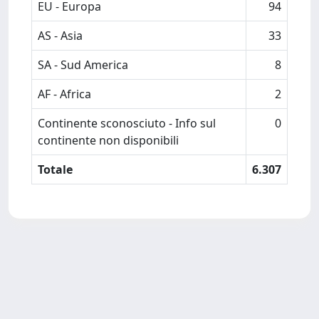
EU - Europa
94
AS - Asia
33
SA - Sud America
8
AF - Africa
2
Continente sconosciuto - Info sul
0
continente non disponibili
Totale
6.307
Powered by
IRIS
-
about IRIS
-
Utilizzo dei cookie
-
Privacy
Copyright © 2026