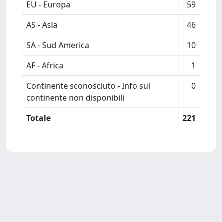
EU - Europa
59
AS - Asia
46
SA - Sud America
10
AF - Africa
1
Continente sconosciuto - Info sul
0
continente non disponibili
Totale
221
Powered by
IRIS
-
about IRIS
-
Utilizzo dei cookie
-
Privacy
Copyright © 2026