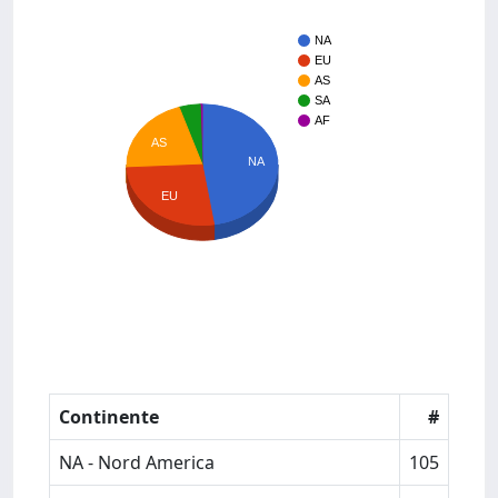
NA
EU
AS
SA
AF
AS
NA
EU
Continente
#
NA - Nord America
105