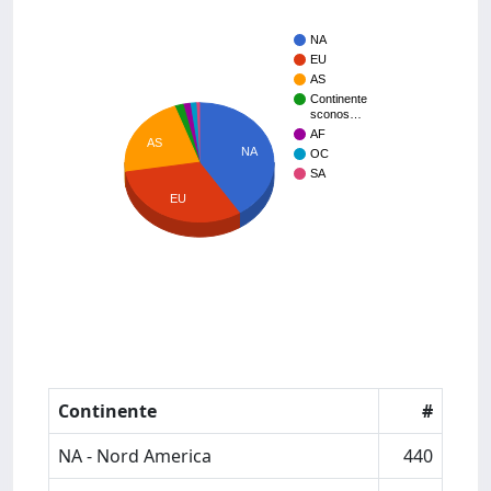
NA
EU
AS
Continente
sconos…
AF
AS
NA
OC
SA
EU
Continente
#
NA - Nord America
440