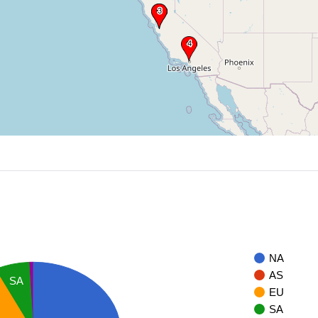
NA
AS
SA
EU
SA