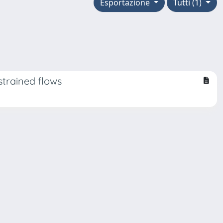
Esportazione
Tutti (1)
strained flows