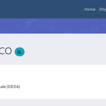
Home
Sfo
SCO
tale (DICEA)