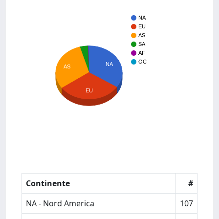
NA
EU
AS
SA
AF
OC
NA
AS
EU
Continente
#
NA - Nord America
107