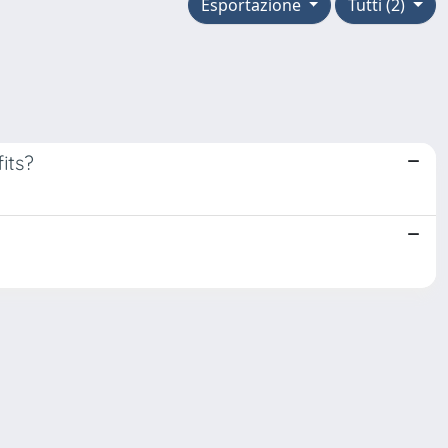
Esportazione
Tutti (2)
its?