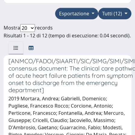
Esportazione
Tutti (12)
Mostra
records
Risultati 1 - 12 di 12 (tempo di esecuzione: 0.04 secondi).
[ANMCO/FADOI/SIAARTI/SIC/SIMG/SIMI/SIM
consensus document: The clinical care pathw
of acute heart failure patients from symptom
onset to discharge from the emergency
department]
2019 Mortara, Andrea; Gabrielli, Domenico;
Pugliese, Francesco Rocco; Corcione, Antonio;
Perticone, Francesco; Fontanella, Andrea; Mercuro,
Giuseppe; Cricelli, Claudio; Iacoviello, Massimo;
D'Ambrosio, Gaetano; Guarracino, Fabio; Modesti,
Pietro Amedeo; Vescovo, Giorgio; De Maria, Renata;