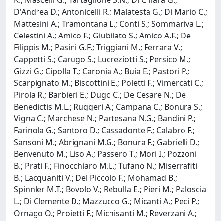
D'Andrea D.; Antonicelli R.; Malatesta G.; Di Mario C.;
Mattesini A.; Tramontana L.; Conti S.; Sommariva L.;
Celestini A.; Amico F.; Giubilato S.; Amico A.F.; De
Filippis M.; Pasini G.F.; Triggiani M.; Ferrara V.;
Cappetti S.; Carugo S.; Lucreziotti S.; Persico M.;
Gizzi G.; Cipolla T.; Caronia A.; Buia E.; Pastori P.;
Scarpignato M.; Biscottini E.; Poletti F.; Vimercati C.;
Pirola R.; Barbieri E.; Dugo C.; De Cesare N.; De
Benedictis M.L.; Ruggeri A.; Campana C.; Bonura S.;
Vigna C.; Marchese N.; Partesana N.G.; Bandini P.;
Farinola G.; Santoro D.; Cassadonte F.; Calabro F.;
Sansoni M.; Abrignani M.G.; Bonura F.; Gabrielli D.;
Benvenuto M.; Liso A.; Passero T.; Mori I.; Pozzoni
B.; Prati F.; Finocchiaro M.L.; Tufano N.; Miserrafiti
B.; Lacquaniti V.; Del Piccolo F.; Mohamad B.;
Spinnler M.T.; Bovolo V.; Rebulla E.; Pieri M.; Paloscia
L.; Di Clemente D.; Mazzucco G.; Micanti A.; Peci P.;
Ornago O.; Proietti F.; Michisanti M.; Reverzani A.;