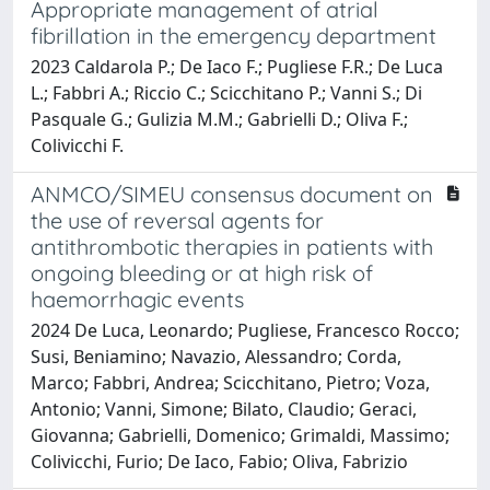
Appropriate management of atrial
fibrillation in the emergency department
2023 Caldarola P.; De Iaco F.; Pugliese F.R.; De Luca
L.; Fabbri A.; Riccio C.; Scicchitano P.; Vanni S.; Di
Pasquale G.; Gulizia M.M.; Gabrielli D.; Oliva F.;
Colivicchi F.
ANMCO/SIMEU consensus document on
the use of reversal agents for
antithrombotic therapies in patients with
ongoing bleeding or at high risk of
haemorrhagic events
2024 De Luca, Leonardo; Pugliese, Francesco Rocco;
Susi, Beniamino; Navazio, Alessandro; Corda,
Marco; Fabbri, Andrea; Scicchitano, Pietro; Voza,
Antonio; Vanni, Simone; Bilato, Claudio; Geraci,
Giovanna; Gabrielli, Domenico; Grimaldi, Massimo;
Colivicchi, Furio; De Iaco, Fabio; Oliva, Fabrizio