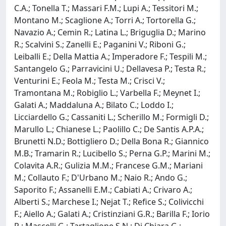
C.A.; Tonella T.; Massari F.M.; Lupi A.; Tessitori M.;
Montano M.; Scaglione A.; Torri A.; Tortorella G.;
Navazio A.; Cemin R.; Latina L.; Briguglia D.; Marino
R.; Scalvini S.; Zanelli E.; Paganini V.; Riboni G.;
Leiballi E.; Della Mattia A.; Imperadore F.; Tespili M.;
Santangelo G.; Parravicini U.; Dellavesa P.; Testa R.;
Venturini E.; Feola M.; Testa M.; Crisci V.;
Tramontana M.; Robiglio L.; Varbella F.; Meynet I.;
Galati A.; Maddaluna A.; Bilato C.; Loddo I.;
Licciardello G.; Cassaniti L.; Scherillo M.; Formigli D.;
Marullo L.; Chianese L.; Paolillo C.; De Santis A.P.A.;
Brunetti N.D.; Bottigliero D.; Della Bona R.; Giannico
M.B.; Tramarin R.; Lucibello S.; Perna G.P.; Marini M.;
Colavita A.R.; Gulizia M.M.; Francese G.M.; Mariani
M.; Collauto F.; D'Urbano M.; Naio R.; Ando G.;
Saporito F.; Assanelli E.M.; Cabiati A.; Crivaro A.;
Alberti S.; Marchese I.; Nejat T.; Refice S.; Colivicchi
F.; Aiello A.; Galati A.; Cristinziani G.R.; Barilla F.; Iorio
R.; Mascelli G.; Tartaglione S.N.; Di Chiara G.;