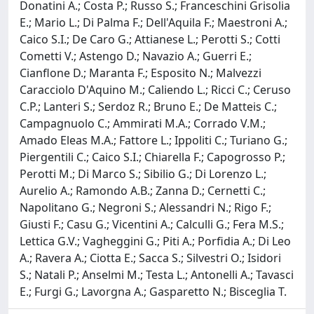
Donatini A.; Costa P.; Russo S.; Franceschini Grisolia
E.; Mario L.; Di Palma F.; Dell'Aquila F.; Maestroni A.;
Caico S.I.; De Caro G.; Attianese L.; Perotti S.; Cotti
Cometti V.; Astengo D.; Navazio A.; Guerri E.;
Cianflone D.; Maranta F.; Esposito N.; Malvezzi
Caracciolo D'Aquino M.; Caliendo L.; Ricci C.; Ceruso
C.P.; Lanteri S.; Serdoz R.; Bruno E.; De Matteis C.;
Campagnuolo C.; Ammirati M.A.; Corrado V.M.;
Amado Eleas M.A.; Fattore L.; Ippoliti C.; Turiano G.;
Piergentili C.; Caico S.I.; Chiarella F.; Capogrosso P.;
Perotti M.; Di Marco S.; Sibilio G.; Di Lorenzo L.;
Aurelio A.; Ramondo A.B.; Zanna D.; Cernetti C.;
Napolitano G.; Negroni S.; Alessandri N.; Rigo F.;
Giusti F.; Casu G.; Vicentini A.; Calculli G.; Fera M.S.;
Lettica G.V.; Vagheggini G.; Piti A.; Porfidia A.; Di Leo
A.; Ravera A.; Ciotta E.; Sacca S.; Silvestri O.; Isidori
S.; Natali P.; Anselmi M.; Testa L.; Antonelli A.; Tavasci
E.; Furgi G.; Lavorgna A.; Gasparetto N.; Bisceglia T.