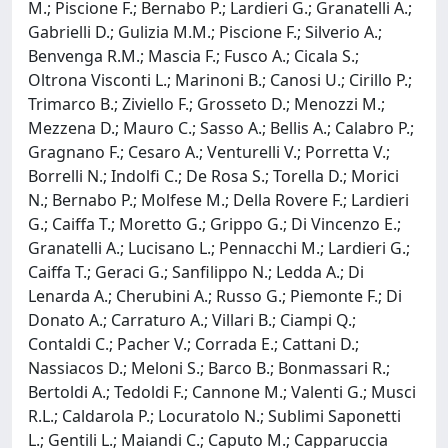
M.; Piscione F.; Bernabo P.; Lardieri G.; Granatelli A.;
Gabrielli D.; Gulizia M.M.; Piscione F.; Silverio A.;
Benvenga R.M.; Mascia F.; Fusco A.; Cicala S.;
Oltrona Visconti L.; Marinoni B.; Canosi U.; Cirillo P.;
Trimarco B.; Ziviello F.; Grosseto D.; Menozzi M.;
Mezzena D.; Mauro C.; Sasso A.; Bellis A.; Calabro P.;
Gragnano F.; Cesaro A.; Venturelli V.; Porretta V.;
Borrelli N.; Indolfi C.; De Rosa S.; Torella D.; Morici
N.; Bernabo P.; Molfese M.; Della Rovere F.; Lardieri
G.; Caiffa T.; Moretto G.; Grippo G.; Di Vincenzo E.;
Granatelli A.; Lucisano L.; Pennacchi M.; Lardieri G.;
Caiffa T.; Geraci G.; Sanfilippo N.; Ledda A.; Di
Lenarda A.; Cherubini A.; Russo G.; Piemonte F.; Di
Donato A.; Carraturo A.; Villari B.; Ciampi Q.;
Contaldi C.; Pacher V.; Corrada E.; Cattani D.;
Nassiacos D.; Meloni S.; Barco B.; Bonmassari R.;
Bertoldi A.; Tedoldi F.; Cannone M.; Valenti G.; Musci
R.L.; Caldarola P.; Locuratolo N.; Sublimi Saponetti
L.; Gentili L.; Maiandi C.; Caputo M.; Capparuccia