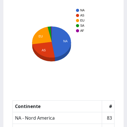
NA
AS
EU
SA
AF
EU
NA
AS
Continente
#
NA - Nord America
83