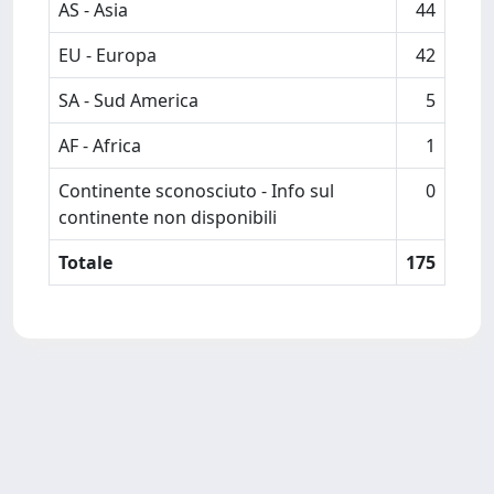
AS - Asia
44
EU - Europa
42
SA - Sud America
5
AF - Africa
1
Continente sconosciuto - Info sul
0
continente non disponibili
Totale
175
Powered by
IRIS
-
about IRIS
-
Utilizzo dei cookie
-
Privacy
Copyright © 2026