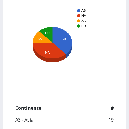
AS
NA
SA
EU
EU
SA
AS
NA
Continente
#
AS - Asia
19