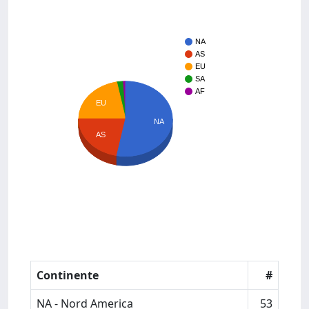
NA
AS
EU
SA
AF
EU
NA
AS
Continente
#
NA - Nord America
53