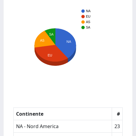
NA
EU
AS
SA
SA
AS
NA
EU
Continente
#
NA - Nord America
23