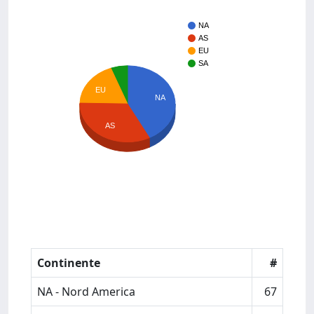
NA
AS
EU
SA
EU
NA
AS
Continente
#
NA - Nord America
67