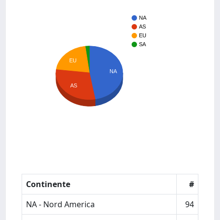
NA
AS
EU
SA
EU
NA
AS
Continente
#
NA - Nord America
94