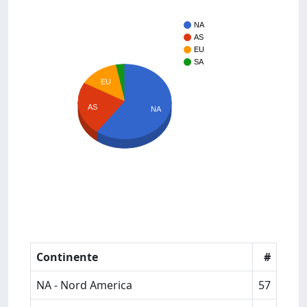
NA
AS
EU
SA
EU
AS
NA
Continente
#
NA - Nord America
57