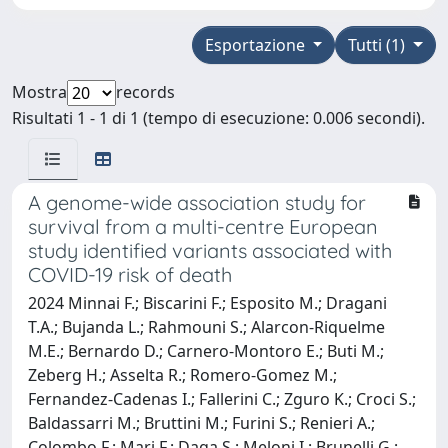
Esportazione
Tutti (1)
Mostra
records
Risultati 1 - 1 di 1 (tempo di esecuzione: 0.006 secondi).
A genome-wide association study for
survival from a multi-centre European
study identified variants associated with
COVID-19 risk of death
2024 Minnai F.; Biscarini F.; Esposito M.; Dragani
T.A.; Bujanda L.; Rahmouni S.; Alarcon-Riquelme
M.E.; Bernardo D.; Carnero-Montoro E.; Buti M.;
Zeberg H.; Asselta R.; Romero-Gomez M.;
Fernandez-Cadenas I.; Fallerini C.; Zguro K.; Croci S.;
Baldassarri M.; Bruttini M.; Furini S.; Renieri A.;
Colombo F.; Mari F.; Daga S.; Meloni I.; Brunelli G.;