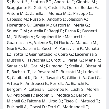
S.; Baratti S.; Scotton P.G.; Andretta F.; Giobbia M.;
Scaggiante R.; Gatti F.; Castelli F.; Quiros-Roldan E.;
Antoni M.D.; Zanella I.; Monica M.D.; Piscopo C.;
Capasso M.; Russo R.; Andolfo I.; Iolascon A.;
Fiorentino G.; Carella M.; Castori M.; Merla G.;
Squeo G.M.; Aucella F.; Raggi P.; Perna R.; Bassetti
M.; Di Biagio A.; Sanguinetti M.; Masucci L.;
Guarnaccia A.; Valente S.; Di Florio A.; Mandala M.;
Giorli A.; Salerni L.; Zucchi P.; Parravicini P.; Menatti
E.; Trotta T.; Giannattasio F.; Coiro G.; Lacerenza G.;
Mussini C.; Tavecchia L.; Crotti L.; Parati G.; Mene R.;
Sanarico M.; Gori M.; Raimondi F.; Stella A.; Biscarini
F.; Bachetti T.; La Rovere M.T.; Bussotti M.; Ludovisi
S.; Capitani K.; Dei S.; Ravaglia S.; Giliberti A.; Gori G.;
Artuso R.; Andreucci E.; Perrella A.; Bianchi F.;
Bergomi P.; Catena E.; Colombo R.; Luchi S.; Morelli
G.; Petrocelli P.; Iacopini S.; Modica S.; Baroni S.;
Micheli G.; Falcone M.; Urso D.; Tiseo G.; Matucci T.;
Pulcinelli A.; Grassi D.; Ferri C.; Marinangeli F.;