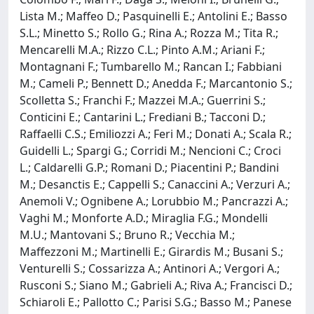
Lista M.; Maffeo D.; Pasquinelli E.; Antolini E.; Basso
S.L.; Minetto S.; Rollo G.; Rina A.; Rozza M.; Tita R.;
Mencarelli M.A.; Rizzo C.L.; Pinto A.M.; Ariani F.;
Montagnani F.; Tumbarello M.; Rancan I.; Fabbiani
M.; Cameli P.; Bennett D.; Anedda F.; Marcantonio S.;
Scolletta S.; Franchi F.; Mazzei M.A.; Guerrini S.;
Conticini E.; Cantarini L.; Frediani B.; Tacconi D.;
Raffaelli C.S.; Emiliozzi A.; Feri M.; Donati A.; Scala R.;
Guidelli L.; Spargi G.; Corridi M.; Nencioni C.; Croci
L.; Caldarelli G.P.; Romani D.; Piacentini P.; Bandini
M.; Desanctis E.; Cappelli S.; Canaccini A.; Verzuri A.;
Anemoli V.; Ognibene A.; Lorubbio M.; Pancrazzi A.;
Vaghi M.; Monforte A.D.; Miraglia F.G.; Mondelli
M.U.; Mantovani S.; Bruno R.; Vecchia M.;
Maffezzoni M.; Martinelli E.; Girardis M.; Busani S.;
Venturelli S.; Cossarizza A.; Antinori A.; Vergori A.;
Rusconi S.; Siano M.; Gabrieli A.; Riva A.; Francisci D.;
Schiaroli E.; Pallotto C.; Parisi S.G.; Basso M.; Panese