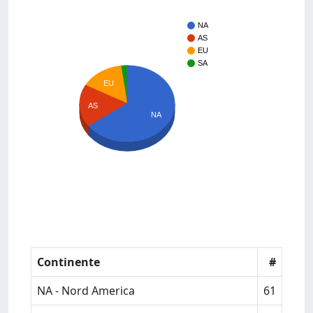
NA
AS
EU
SA
EU
AS
NA
Continente
#
NA - Nord America
61