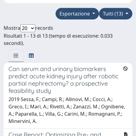
Esportazione
Tutti (13)
Mostra
records
Risultati 1 - 13 di 13 (tempo di esecuzione: 0.033
secondi).
Can serum and urinary biomarkers
predict acute kidney injury after robotic
partial nephrectomy? a prospective
feasibility study
2019 Sessa, F.; Campi, R.; Allinovi, M.; Cocci, A.;
Greco, I.; Mari, A.; Rivetti, A.; Zanazzi, M.; Ognibene,
A.; Paparella, L.; Villa, G.; Carini, M.; Romagnani, P.;
Minervini, A.
Case Report: Optimizing Pre- and