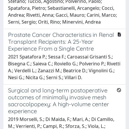
Stefano; Tuccio, Agostino; Polverino, Paolo;
Spatafora, Pietro; Sebastianelli, Arcangelo; Cocci,
Andrea; Rivetti, Anna; Gacci, Mauro; Carini, Marco;
Serni, Sergio; Oriti, Rino; Minervini, Andrea
Prostate Cancer Characteristics in Renal
Transplant Recipients: A 25-Year
Experience From a Single Centre
2021 Spatafora P.; Sessa F.; Caroassai Grisanti S.;
Bisegna C.; Saieva C.; Roviello G.; Polverino P.; Rivetti
A.; Verdelli L.; Zanazzi M.; Beatrice D.; Vignolini G.;
Nesi G.; Nicita G.; Serni S.; Villari D.
Surgical and long-term postoperative
outcomes of minimally invasive mesh
sacrocolpopexy: A high-volume center
experience
2019 Morselli, S.; Di Maida, F.; Mari, A.; Di Camillo,
M.; Verrienti, P.; Campi, R.; Sforza, S.; Viola, L.;