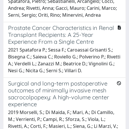
Spatafora, Pietro; Sebastianelli, Arcangelo; Cocci,
Andrea; Rivetti, Anna; Gacci, Mauro; Carini, Marco;
Serni, Sergio; Oriti, Rino; Minervini, Andrea
Prostate Cancer Characteristics in Renal
Transplant Recipients: A 25-Year
Experience From a Single Centre
2021 Spatafora P.; Sessa F.; Caroassai Grisanti S.;
Bisegna C.; Saieva C.; Roviello G.; Polverino P.; Rivetti
A.; Verdelli L.; Zanazzi M.; Beatrice D.; Vignolini G.;
Nesi G.; Nicita G.; Serni S.; Villari D.
Surgical and long-term postoperative
outcomes of minimally invasive mesh
sacrocolpopexy: A high-volume center
experience
2019 Morselli, S.; Di Maida, F.; Mari, A.; Di Camillo,
M.; Verrienti, P.; Campi, R.; Sforza, S.; Viola, L.;
Rivetti, A.; Corti, F.; Masieri, L.; Siena, G.; Li Marzi, V.;