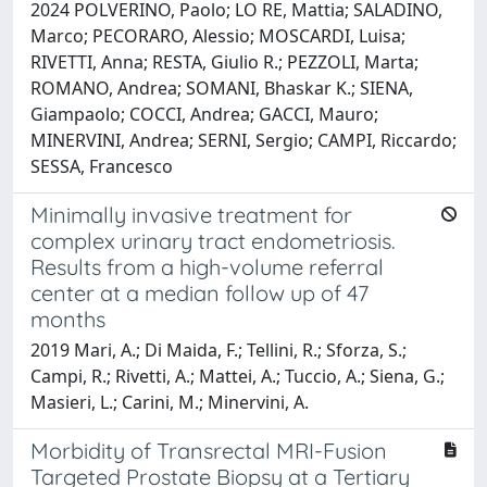
2024 POLVERINO, Paolo; LO RE, Mattia; SALADINO,
Marco; PECORARO, Alessio; MOSCARDI, Luisa;
RIVETTI, Anna; RESTA, Giulio R.; PEZZOLI, Marta;
ROMANO, Andrea; SOMANI, Bhaskar K.; SIENA,
Giampaolo; COCCI, Andrea; GACCI, Mauro;
MINERVINI, Andrea; SERNI, Sergio; CAMPI, Riccardo;
SESSA, Francesco
Minimally invasive treatment for
complex urinary tract endometriosis.
Results from a high-volume referral
center at a median follow up of 47
months
2019 Mari, A.; Di Maida, F.; Tellini, R.; Sforza, S.;
Campi, R.; Rivetti, A.; Mattei, A.; Tuccio, A.; Siena, G.;
Masieri, L.; Carini, M.; Minervini, A.
Morbidity of Transrectal MRI-Fusion
Targeted Prostate Biopsy at a Tertiary