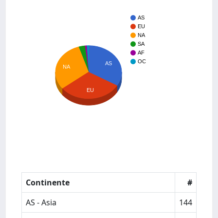
AS
EU
NA
SA
AF
OC
AS
NA
EU
Continente
#
AS - Asia
144