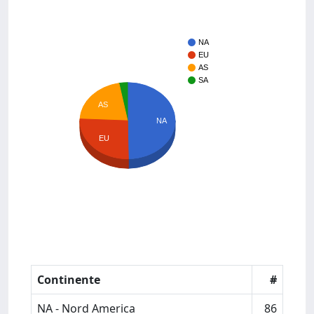
NA
EU
AS
SA
AS
NA
EU
Continente
#
NA - Nord America
86