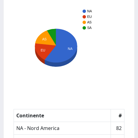
NA
EU
AS
SA
AS
NA
EU
Continente
#
NA - Nord America
82