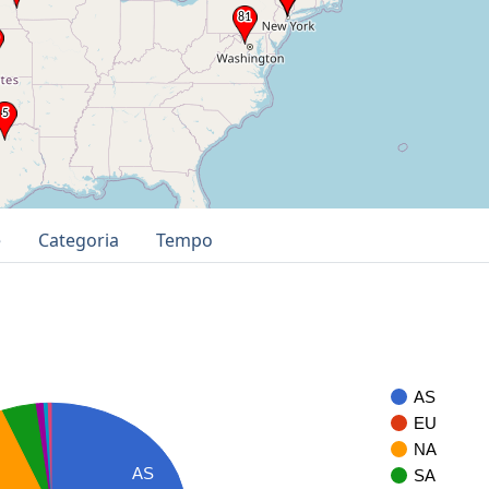
e
Categoria
Tempo
AS
EU
NA
AS
SA