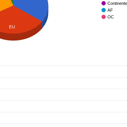
Continent
AF
OC
EU