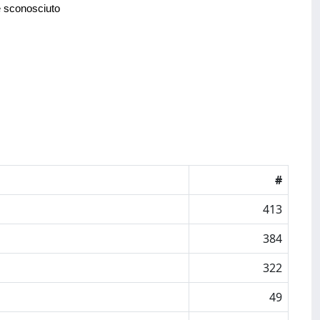
e sconosciuto
#
413
384
322
49