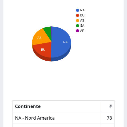
NA
EU
AS
SA
AF
AS
NA
EU
Continente
#
NA - Nord America
78