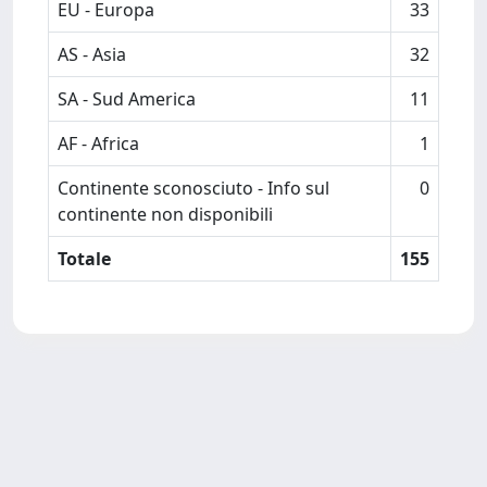
EU - Europa
33
AS - Asia
32
SA - Sud America
11
AF - Africa
1
Continente sconosciuto - Info sul
0
continente non disponibili
Totale
155
Powered by
IRIS
-
about IRIS
-
Utilizzo dei cookie
-
Privacy
Copyright © 2026