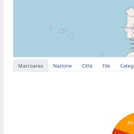
Macroarea
Nazione
Città
File
Categ
AS