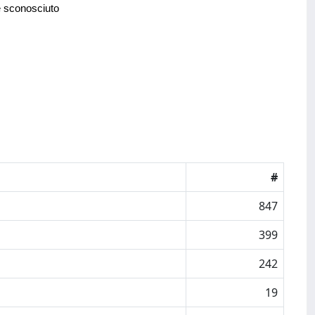
e sconosciuto
#
847
399
242
19