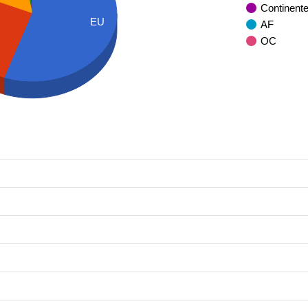
Continent
EU
AF
OC