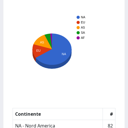
NA
EU
AS
SA
AF
AS
EU
NA
Continente
#
NA - Nord America
82