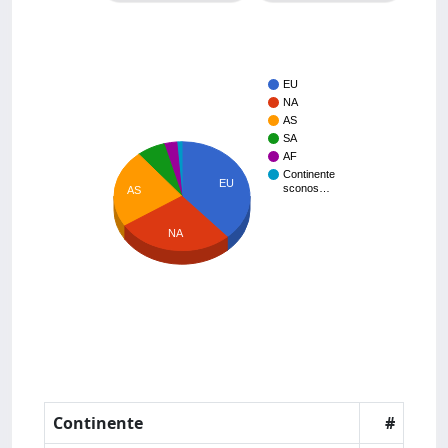
EU
NA
AS
SA
AF
Continente
EU
sconos…
AS
NA
Continente
#