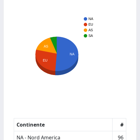
NA
EU
AS
SA
AS
NA
EU
Continente
#
NA - Nord America
96