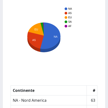
NA
AS
EU
SA
AF
EU
NA
AS
Continente
#
NA - Nord America
63