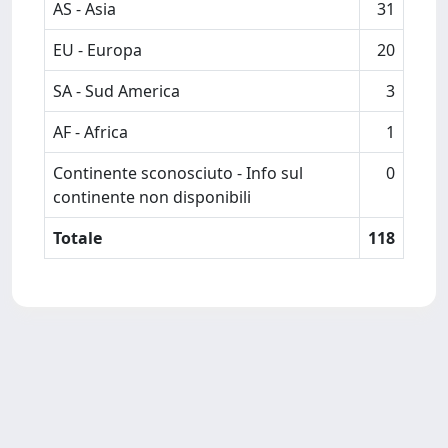
AS - Asia
31
EU - Europa
20
SA - Sud America
3
AF - Africa
1
Continente sconosciuto - Info sul
0
continente non disponibili
Totale
118
Powered by
IRIS
-
about IRIS
-
Utilizzo dei cookie
-
Privacy
Copyright © 2026