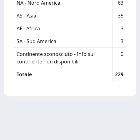
NA - Nord America
63
AS - Asia
35
AF - Africa
3
SA - Sud America
3
Continente sconosciuto - Info sul
0
continente non disponibili
Totale
229
Powered by
IRIS
-
about IRIS
-
Utilizzo dei cookie
-
Privacy
Copyright © 2026