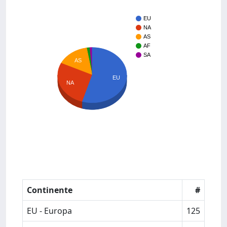
EU
NA
AS
AF
SA
AS
EU
NA
Continente
#
EU - Europa
125