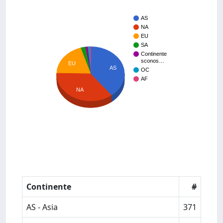
AS
NA
EU
SA
Continente
sconos…
EU
AS
OC
AF
NA
Continente
#
AS - Asia
371