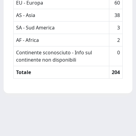
EU - Europa
60
AS - Asia
38
SA - Sud America
3
AF - Africa
2
Continente sconosciuto - Info sul
0
continente non disponibili
Totale
204
Powered by
IRIS
-
about IRIS
-
Utilizzo dei cookie
-
Privacy
Copyright © 2026