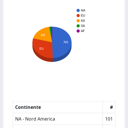
NA
EU
AS
SA
AF
AS
NA
EU
Continente
#
NA - Nord America
101