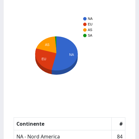
NA
EU
AS
SA
AS
NA
EU
Continente
#
NA - Nord America
84