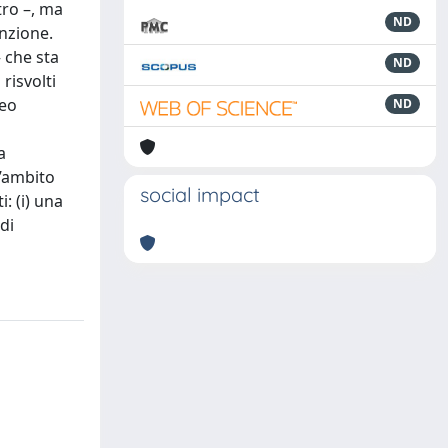
tro –, ma
ND
enzione.
– che sta
ND
risvolti
deo
ND
n
a
l’ambito
social impact
: (i) una
di