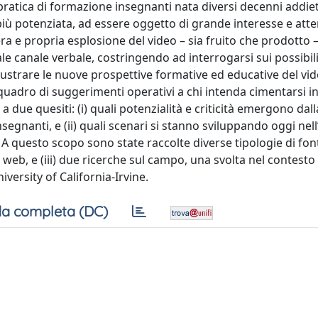
ratica di formazione insegnanti nata diversi decenni addie
più potenziata, ad essere oggetto di grande interesse e att
vera e propria esplosione del video – sia fruito che prodotto 
e canale verbale, costringendo ad interrogarsi sui possibili 
ustrare le nuove prospettive formative ed educative del vi
quadro di suggerimenti operativi a chi intenda cimentarsi i
due quesiti: (i) quali potenzialità e criticità emergono dall
nsegnanti, e (ii) quali scenari si stanno sviluppando oggi nel
A questo scopo sono state raccolte diverse tipologie di fonti
b, e (iii) due ricerche sul campo, una svolta nel contesto 
iversity of California-Irvine.
a completa (DC)