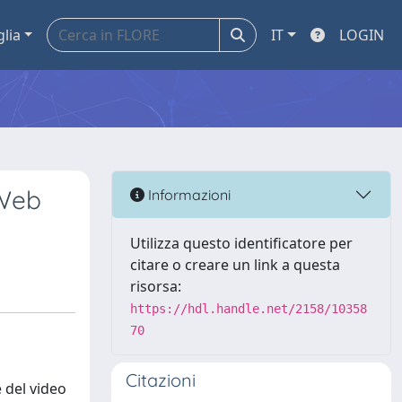
glia
IT
LOGIN
 Web
Informazioni
Utilizza questo identificatore per
citare o creare un link a questa
risorsa:
https://hdl.handle.net/2158/10358
70
Citazioni
 del video