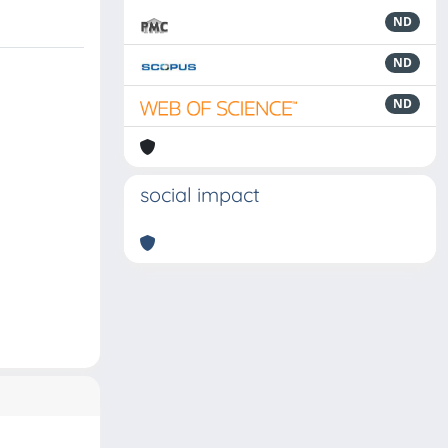
ND
ND
ND
social impact