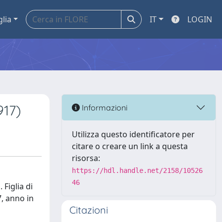
glia
IT
LOGIN
917)
Informazioni
Utilizza questo identificatore per
citare o creare un link a questa
risorsa:
https://hdl.handle.net/2158/10526
46
 Figlia di
7, anno in
Citazioni