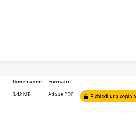
Dimensione
Formato
8.42 MB
Adobe PDF
Richiedi una copia a