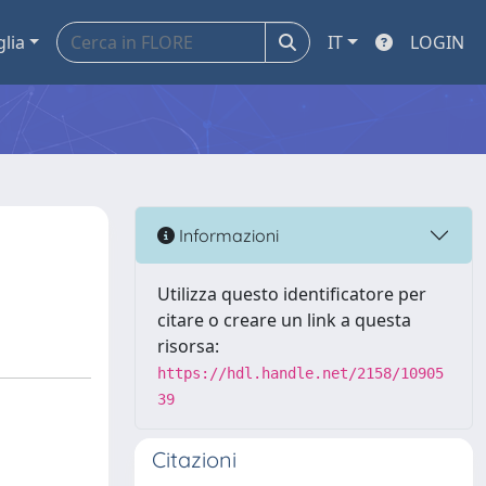
glia
IT
LOGIN
Informazioni
Utilizza questo identificatore per
citare o creare un link a questa
risorsa:
https://hdl.handle.net/2158/10905
39
Citazioni