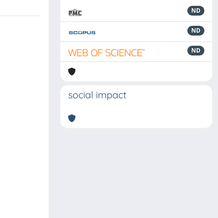
ND
ND
ND
social impact