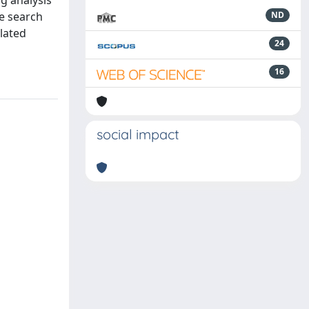
g analysis
e search
ND
lated
24
16
social impact