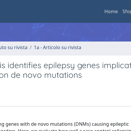
Home
Sfo
uto su rivista
1a - Articolo su rivista
s identifies epilepsy genes implica
 on de novo mutations
ing genes with de novo mutations (DNMs) causing epileptic