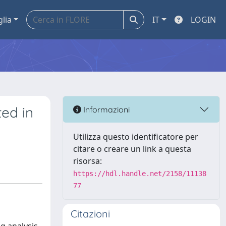
glia
IT
LOGIN
ted in
Informazioni
Utilizza questo identificatore per
citare o creare un link a questa
risorsa:
https://hdl.handle.net/2158/11138
77
Citazioni