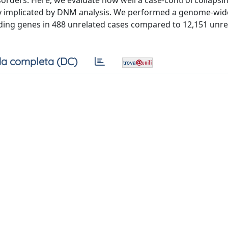
rders. Here, we evaluate how well a case-control collapsin
ly implicated by DNM analysis. We performed a genome-wid
coding genes in 488 unrelated cases compared to 12,151 unre
a completa (DC)