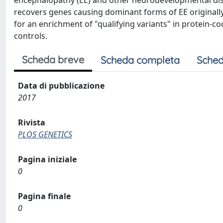
encephalopathy (EE) and other neurodevelopmental diso
recovers genes causing dominant forms of EE original
for an enrichment of "qualifying variants" in protein-
controls.
Scheda breve
Scheda completa
Sched
Data di pubblicazione
2017
Rivista
PLOS GENETICS
Pagina iniziale
0
Pagina finale
0