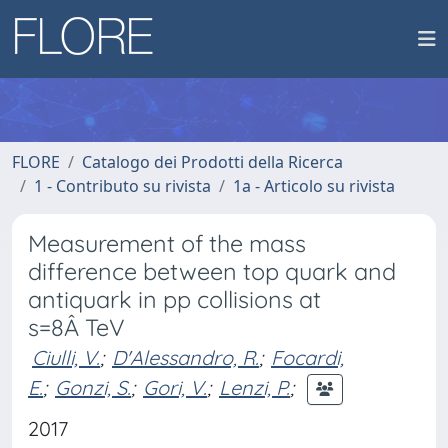
FLORE
Catalogo dei Prodotti della Ricerca
1 - Contributo su rivista
1a - Articolo su rivista
Measurement of the mass
difference between top quark and
antiquark in pp collisions at
s=8Â TeV
Ciulli, V.
;
D'Alessandro, R.
;
Focardi,
E.
;
Gonzi, S.
;
Gori, V.
;
Lenzi, P.
;
2017