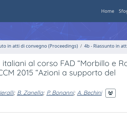
Home
Sfo
uto in atti di convegno (Proceedings)
4b - Riassunto in at
italiani al corso FAD “Morbillo e Ro
o CCM 2015 “Azioni a supporto del
ieralli
;
B. Zanella
;
P. Bonanni
;
A. Bechini