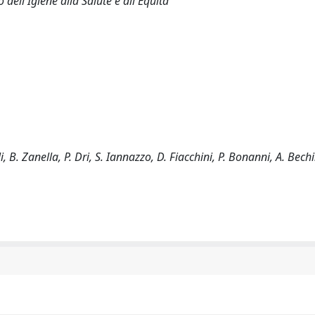
 dell'Igiene alla Salute e all'Equità
i, B. Zanella, P. Dri, S. Iannazzo, D. Fiacchini, P. Bonanni, A. Bechi