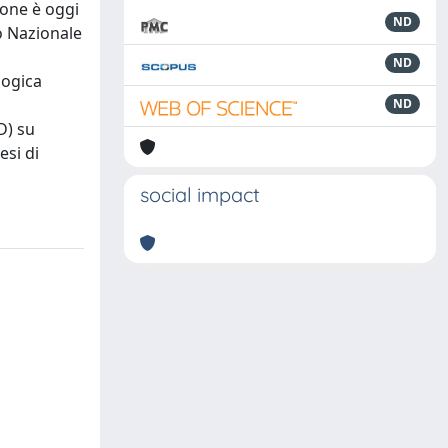
ione è oggi
ND
no Nazionale
ND
logica
ND
D) su
esi di
social impact