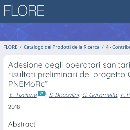
FLORE
Catalogo dei Prodotti della Ricerca
4 - Contrib
Adesione degli operatori sanitari 
risultati preliminari del progett
PNEMoRc”
E. Tiscione
;
S. Boccalini
;
G. Garamella
;
F. P
2018
Abstract