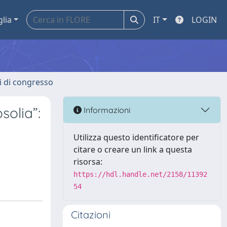
glia
IT
LOGIN
ti di congresso
solia”:
Informazioni
Utilizza questo identificatore per
citare o creare un link a questa
risorsa:
https://hdl.handle.net/2158/11392
54
Citazioni