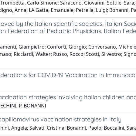
o; Trombetta, Carlo Simone; Saraceno, Giovanni; Sottile, Sara;
rdigno, Anna; LA Gatta, Emanuele; Petrella, Luigi; Bonanni, 
ed by the Italian scientific societies. Italian So
alian Federation of Pediatric Physicians. Italian F
hiamenti, Giampietro; Conforti, Giorgio; Conversano, Michele
o; Ricciardi, Walter; Russo, Rocco; Scotti, Silvestro; Signor
nsiderations for COVID-19 Vaccination in Immuno
vaccination strategies involving italian children a
 BECHINI; P. BONANNI
apillomavirus vaccination strategies in Italy
ini, Angela; Salvati, Cristina; Bonanni, Paolo; Boccalini, Sar