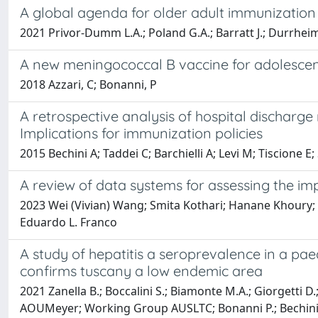
A global agenda for older adult immunization
2021 Privor-Dumm L.A.; Poland G.A.; Barratt J.; Durrheim 
A new meningococcal B vaccine for adolescent
2018 Azzari, C; Bonanni, P
A retrospective analysis of hospital discharge 
Implications for immunization policies
2015 Bechini A; Taddei C; Barchielli A; Levi M; Tiscione E
A review of data systems for assessing the im
2023 Wei (Vivian) Wang; Smita Kothari; Hanane Khoury; 
Eduardo L. Franco
A study of hepatitis a seroprevalence in a pae
confirms tuscany a low endemic area
2021 Zanella B.; Boccalini S.; Biamonte M.A.; Giorgetti D
AOUMeyer; Working Group AUSLTC; Bonanni P.; Bechini