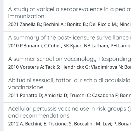
A study of varicella seroprevalence in a pedia
immunization
2021 Zanella B.; Bechini A.; Bonito B.; Del Riccio M.; 
A summary of the post-licensure surveillance 
2010 P.Bonanni; C.Cohet; SK.Kjaer; NB.Latham; PH.Lamb
A summer school on vaccinology: Responding to
2010 Vorsters A; Tack S; Hendrickx G; Vladimirova N; Bo
Abitudini sessuali, fattori di rischio di acquisi
vaccinazione.
2011 Panatto D; Amicizia D; Trucchi C; Casabona F; Bonna
Acellular pertussis vaccine use in risk group
and recommendations
2012 A. Bechini; E. Tiscione; S. Boccalini; M. Levi; P. Bona