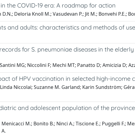
 in the COVID-19 era: A roadmap for action
D.N.; Deloria Knoll M.; Vasudevan P.; Jit M.; Bonvehi P.E.; Bo
s and adults: characteristics and methods of us
records for S. pneumoniae diseases in the elderly 
; Santini MG; Niccolini F; Mechi MT; Panatto D; Amicizia D; Azz
pact of HPV vaccination in selected high-income 
Linda Niccolai; Suzanne M. Garland; Karin Sundström; Gérar
diatric and adolescent population of the province 
.; Menicacci M.; Bonito B.; Ninci A.; Tiscione E.; Puggelli 
 A.