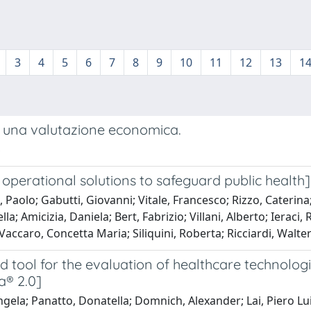
3
4
5
6
7
8
9
10
11
12
13
1
ia: una valutazione economica.
S
operational solutions to safeguard public health]
 Paolo; Gabutti, Giovanni; Vitale, Francesco; Rizzo, Caterina
la; Amicizia, Daniela; Bert, Fabrizio; Villani, Alberto; Iera
Vaccaro, Concetta Maria; Siliquini, Roberta; Ricciardi, Walte
tool for the evaluation of healthcare technologi
a® 2.0]
ngela; Panatto, Donatella; Domnich, Alexander; Lai, Piero Lui