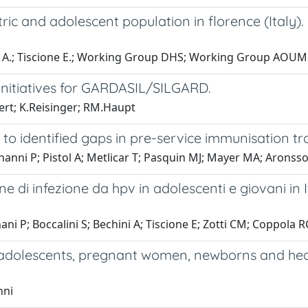
tric and adolescent population in florence (Italy)
Ninci A.; Tiscione E.; Working Group DHS; Working Group AOU
initiatives for GARDASIL/SILGARD.
ert; K.Reisinger; RM.Haupt
 identified gaps in pre-service immunisation tra
nanni P; Pistol A; Metlicar T; Pasquin MJ; Mayer MA; Aronss
zione di infezione da hpv in adolescenti e giovani i
ni P; Boccalini S; Bechini A; Tiscione E; Zotti CM; Coppola R
s (adolescents, pregnant women, newborns and hea
nni