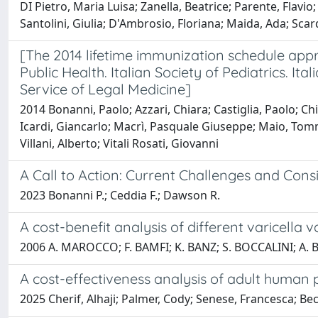
DI Pietro, Maria Luisa; Zanella, Beatrice; Parente, Flavi
Santolini, Giulia; D'Ambrosio, Floriana; Maida, Ada; Sca
[The 2014 lifetime immunization schedule approv
Public Health. Italian Society of Pediatrics. It
Service of Legal Medicine]
2014 Bonanni, Paolo; Azzari, Chiara; Castiglia, Paolo; C
Icardi, Giancarlo; Macrì, Pasquale Giuseppe; Maio, Tommas
Villani, Alberto; Vitali Rosati, Giovanni
A Call to Action: Current Challenges and Co
2023 Bonanni P.; Ceddia F.; Dawson R.
A cost-benefit analysis of different varicella 
2006 A. MAROCCO; F. BAMFI; K. BANZ; S. BOCCALINI; A.
A cost-effectiveness analysis of adult human p
2025 Cherif, Alhaji; Palmer, Cody; Senese, Francesca; Bech