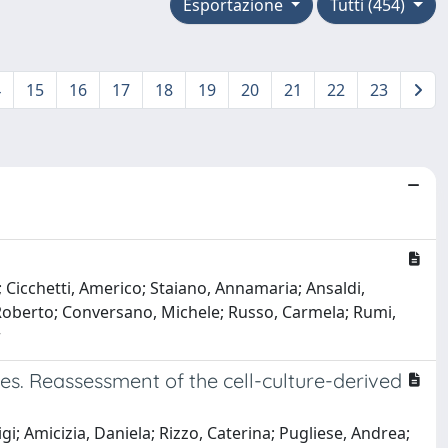
Esportazione
Tutti (454)
4
15
16
17
18
19
20
21
22
23
; Cicchetti, Americo; Staiano, Annamaria; Ansaldi,
ci, Roberto; Conversano, Michele; Russo, Carmela; Rumi,
r
es. Reassessment of the cell-culture-derived
gi; Amicizia, Daniela; Rizzo, Caterina; Pugliese, Andrea;