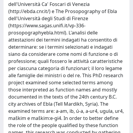
dell'Università Ca' Foscari di Venezia
(http://ebda.cnr.it/) e The Prosopography of Ebla
dell'Università degli Studi di Firenze
(https://www.sagas.unifi.it/vp-336-
prosopographyebla.html). L'analisi delle
attestazioni dei termini indagati ha consentito di
determinare: se i termini selezionati e indagati
siano da considerare come nomi di funzione o di
professione; quali fossero le attività caratteristiche
per ciascuna categoria di funzionari; il loro legame
alle famiglie dei ministri o del re. This PhD research
project examined some selected terms among
those interpreted as function names and mostly
documented in the texts of the 24th century B.C.
city archives of Ebla (Tell Mardikh, Syria). The
examined terms are: a-am, ib, ú-a, a-ur4, ugula, ur4,
maškim e maškim:e-gi4. In order to better define
the role of the people qualified by these function
names, this research was conducted by gathering