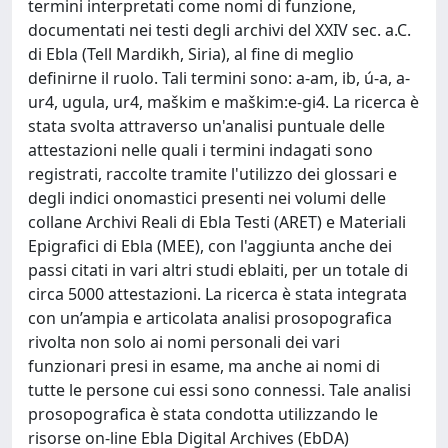
termini interpretati come nomi di funzione,
documentati nei testi degli archivi del XXIV sec. a.C.
di Ebla (Tell Mardikh, Siria), al fine di meglio
definirne il ruolo. Tali termini sono: a-am, ib, ú-a, a-
ur4, ugula, ur4, maškim e maškim:e-gi4. La ricerca è
stata svolta attraverso un'analisi puntuale delle
attestazioni nelle quali i termini indagati sono
registrati, raccolte tramite l'utilizzo dei glossari e
degli indici onomastici presenti nei volumi delle
collane Archivi Reali di Ebla Testi (ARET) e Materiali
Epigrafici di Ebla (MEE), con l'aggiunta anche dei
passi citati in vari altri studi eblaiti, per un totale di
circa 5000 attestazioni. La ricerca è stata integrata
con un’ampia e articolata analisi prosopografica
rivolta non solo ai nomi personali dei vari
funzionari presi in esame, ma anche ai nomi di
tutte le persone cui essi sono connessi. Tale analisi
prosopografica è stata condotta utilizzando le
risorse on-line Ebla Digital Archives (EbDA)