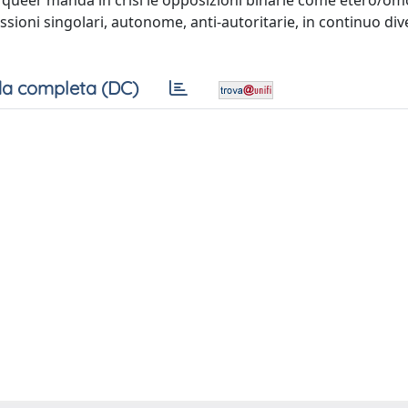
mo queer manda in crisi le opposizioni binarie come etero/om
ssioni singolari, autonome, anti-autoritarie, in continuo div
a completa (DC)