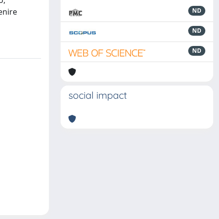
o,
enire
ND
ND
ND
social impact