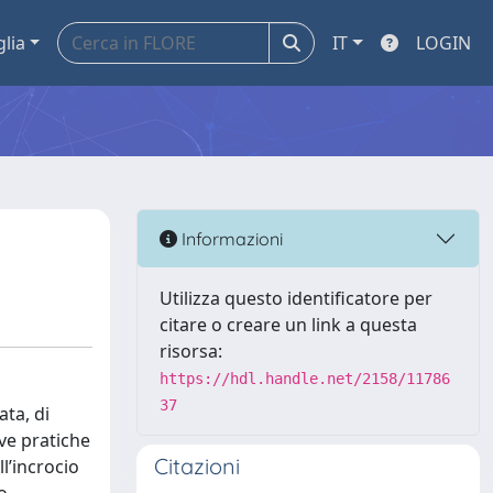
glia
IT
LOGIN
Informazioni
Utilizza questo identificatore per
citare o creare un link a questa
risorsa:
https://hdl.handle.net/2158/11786
37
ata, di
ve pratiche
Citazioni
ll’incrocio