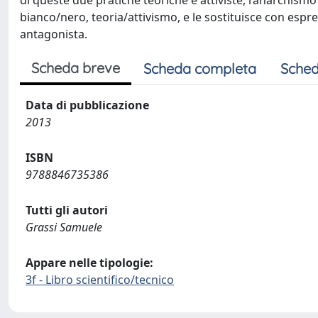
di queste due pratiche teoriche e attiviste, l’anarchis
bianco/nero, teoria/attivismo, e le sostituisce con espre
antagonista.
Scheda breve
Scheda completa
Sched
Data di pubblicazione
2013
ISBN
9788846735386
Tutti gli autori
Grassi Samuele
Appare nelle tipologie:
3f - Libro scientifico/tecnico