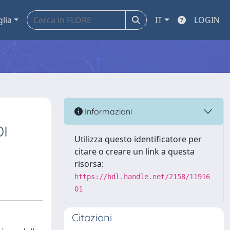
glia
IT
LOGIN
Informazioni
DI
Utilizza questo identificatore per
citare o creare un link a questa
risorsa:
https://hdl.handle.net/2158/11916
01
Citazioni