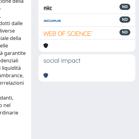
tione della
ND
e
.
ND
otti dalle
diverse
ND
iale della
elle
à garantite
social impact
udenziali
 liquidità
ncumbrance,
errelazioni
danti,
o nel
rdinarie