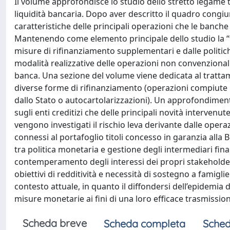
Il volume approfondisce lo studio dello stretto legame t
liquidità bancaria. Dopo aver descritto il quadro congiun
caratteristiche delle principali operazioni che le banc
Mantenendo come elemento principale dello studio la “tes
misure di rifinanziamento supplementari e dalle politich
modalità realizzative delle operazioni non convenzionali
banca. Una sezione del volume viene dedicata al trattame
diverse forme di rifinanziamento (operazioni compiute i
dallo Stato o autocartolarizzazioni). Un approfondimento 
sugli enti creditizi che delle principali novità intervenu
vengono investigati il rischio leva derivante dalle opera
connessi al portafoglio titoli concesso in garanzia alla B
tra politica monetaria e gestione degli intermediari fina
contemperamento degli interessi dei propri stakeholder
obiettivi di redditività e necessità di sostegno a famiglie
contesto attuale, in quanto il diffondersi dell’epidemi
misure monetarie ai fini di una loro efficace trasmissio
Scheda breve
Scheda completa
Sched