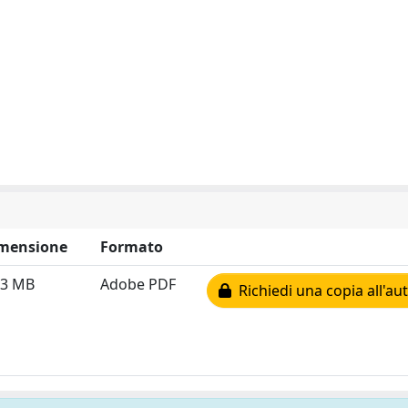
mensione
Formato
03 MB
Adobe PDF
Richiedi una copia all'au