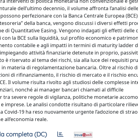
ra interventi di politica monetaria non convenzionale e ges
turale dell’ultimo decennio, il volume affronta l’analisi dell
he possono perfezionare con la Banca Centrale Europea (BCE)
oreria” della banca, vengono discussi i diversi effetti prod
e di Quantitative Easing. Vengono indagati gli effetti delle 
 con la BCE sulla liquidità, sul profilo economico e patrimon
nto contabile e agli impatti in termini di maturity ladder d
mpiegando attività finanziarie detenute in proprio, passivit
è riservato al tema dei rischi, sia alla luce dei requisiti pr
te in materia di regolamentazione bancaria. Oltre al rischio di
zioni di rifinanziamento, il rischio di mercato e il rischio e
CE. Il volume risulta rivolto agli studiosi delle complesse int
nziari, nonché ai manager bancari chiamati al difficile
 tra severe regole di vigilanza, politiche monetarie accomo
 e imprese. Le analisi condotte risultano di particolare riliev
a da Covid-19 ha reso nuovamente urgente l’adozione di strao
ne all’economia reale.
a completa (DC)