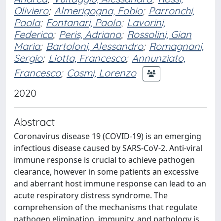
Oliviero
;
Almerigogna, Fabio
;
Parronchi,
Paola
;
Fontanari, Paolo
;
Lavorini,
Federico
;
Peris, Adriano
;
Rossolini, Gian
Maria
;
Bartoloni, Alessandro
;
Romagnani,
Sergio
;
Liotta, Francesco
;
Annunziato,
Francesco
;
Cosmi, Lorenzo
2020
Abstract
Coronavirus disease 19 (COVID-19) is an emerging
infectious disease caused by SARS-CoV-2. Anti-viral
immune response is crucial to achieve pathogen
clearance, however in some patients an excessive
and aberrant host immune response can lead to an
acute respiratory distress syndrome. The
comprehension of the mechanisms that regulate
pathogen elimination, immunity, and pathology is