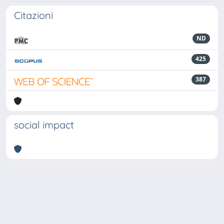
Citazioni
ND
425
387
social impact
Powered by
IRIS
-
about IRIS
-
Utilizzo dei cookie
-
Privacy
Copyright © 2026