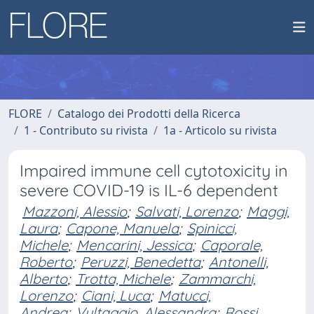
FLORE
Catalogo dei Prodotti della Ricerca
1 - Contributo su rivista
1a - Articolo su rivista
Impaired immune cell cytotoxicity in
severe COVID-19 is IL-6 dependent
Mazzoni, Alessio
;
Salvati, Lorenzo
;
Maggi,
Laura
;
Capone, Manuela
;
Spinicci,
Michele
;
Mencarini, Jessica
;
Caporale,
Roberto
;
Peruzzi, Benedetta
;
Antonelli,
Alberto
;
Trotta, Michele
;
Zammarchi,
Lorenzo
;
Ciani, Luca
;
Matucci,
Andrea
;
Vultaggio, Alessandra
;
Rossi,