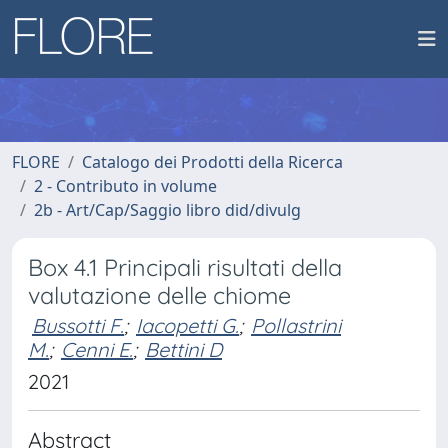
FLORE
Catalogo dei Prodotti della Ricerca
2 - Contributo in volume
2b - Art/Cap/Saggio libro did/divulg
Box 4.1 Principali risultati della
valutazione delle chiome
Bussotti F.
;
Iacopetti G.
;
Pollastrini
M.
;
Cenni E.
;
Bettini D
2021
Abstract