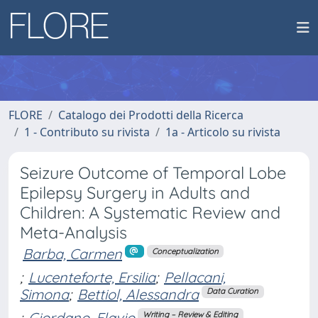
FLORE
Catalogo dei Prodotti della Ricerca
1 - Contributo su rivista
1a - Articolo su rivista
Seizure Outcome of Temporal Lobe
Epilepsy Surgery in Adults and
Children: A Systematic Review and
Meta-Analysis
Barba, Carmen
Conceptualization
;
Lucenteforte, Ersilia
;
Pellacani,
Simona
;
Bettiol, Alessandra
Data Curation
;
Giordano, Flavio
Writing – Review & Editing