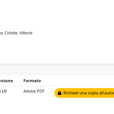
a; Colotta, Vittoria
nsione
Formato
4 kB
Adobe PDF
Richiedi una copia all'auto