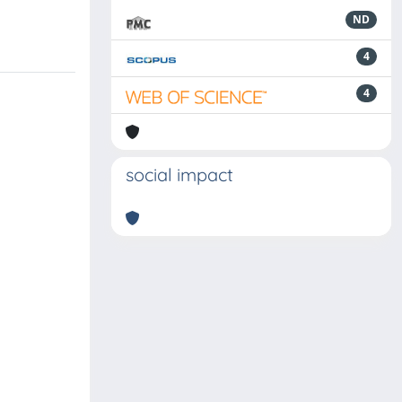
ND
4
4
social impact