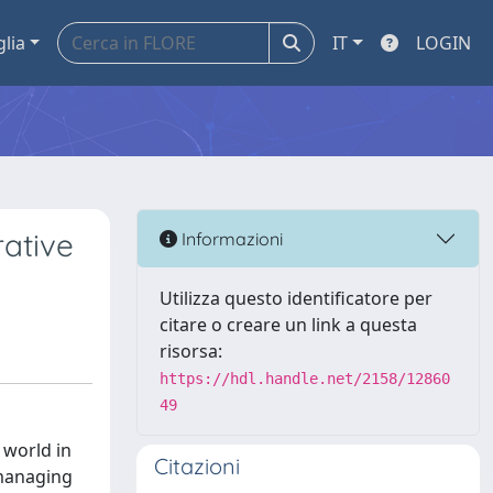
glia
IT
LOGIN
rative
Informazioni
Utilizza questo identificatore per
citare o creare un link a questa
risorsa:
https://hdl.handle.net/2158/12860
49
 world in
Citazioni
 managing