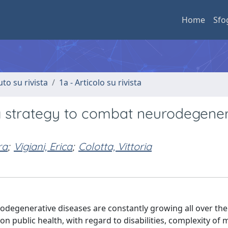
Home
Sfo
uto su rivista
1a - Articolo su rivista
ng strategy to combat neurodegene
ra
;
Vigiani, Erica
;
Colotta, Vittoria
rodegenerative diseases are constantly growing all over the
on public health, with regard to disabilities, complexity of