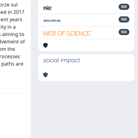
forze sul
ND
hed in 2017
cent years
ND
ty in a
ND
s aiming to
olvement of
rom the
processes
social impact
e paths are