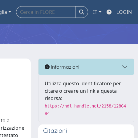
glia
IT
LOGIN
Informazioni
Utilizza questo identificatore per
citare o creare un link a questa
risorsa:
https://hdl.handle.net/2158/12864
94
ato a
orizzazione
Citazioni
ontestato