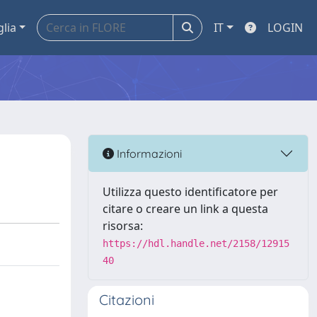
glia
IT
LOGIN
Informazioni
Utilizza questo identificatore per
citare o creare un link a questa
risorsa:
https://hdl.handle.net/2158/12915
40
Citazioni