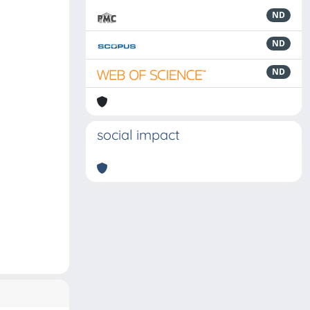
ND
ND
ND
social impact